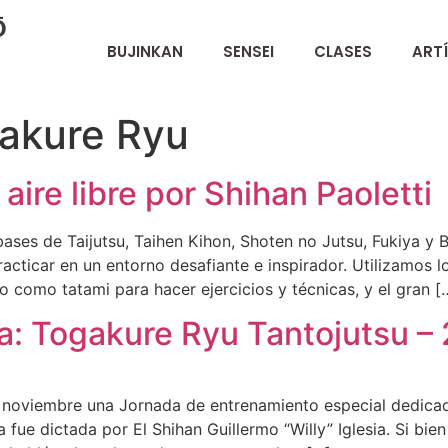
Ō
BUJINKAN
SENSEI
CLASES
ART
akure Ryu
 aire libre por Shihan Paoletti
ses de Taijutsu, Taihen Kihon, Shoten no Jutsu, Fukiya y B
racticar en un entorno desafiante e inspirador. Utilizamos l
to como tatami para hacer ejercicios y técnicas, y el gran [
a: Togakure Ryu Tantojutsu –
 noviembre una Jornada de entrenamiento especial dedicad
 fue dictada por El Shihan Guillermo “Willy” Iglesia. Si bi