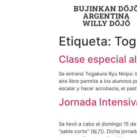
BUJINKAN DŌJ
ARGENTINA
WILLY DŌJŌ
Etiqueta:
Tog
Clase especial al
Se entrenó Togakure Ryu Ninpo: ba
aire libre permite a los alumnos p
escalar y hacer acrobacia, el pas
Jornada Intensiv
Se llevó a cabo el domingo 15 de
“sable corto” (短刀). Dicha jornada