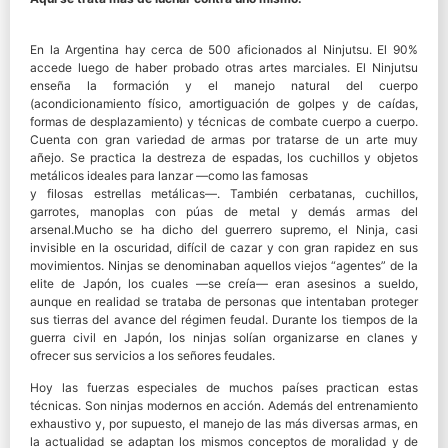
En la Argentina hay cerca de 500 aficionados al Ninjutsu. El 90%
accede luego de haber probado otras artes marciales. El Ninjutsu
enseña la formación y el manejo natural del cuerpo
(acondicionamiento físico, amortiguación de golpes y de caídas,
formas de desplazamiento) y técnicas de combate cuerpo a cuerpo.
Cuenta con gran variedad de armas por tratarse de un arte muy
añejo. Se practica la destreza de espadas, los cuchillos y objetos
metálicos ideales para lanzar —como las famosas
y filosas estrellas metálicas—. También cerbatanas, cuchillos,
garrotes, manoplas con púas de metal y demás armas del
arsenal.Mucho se ha dicho del guerrero supremo, el Ninja, casi
invisible en la oscuridad, difícil de cazar y con gran rapidez en sus
movimientos. Ninjas se denominaban aquellos viejos “agentes” de la
elite de Japón, los cuales —se creía— eran asesinos a sueldo,
aunque en realidad se trataba de personas que intentaban proteger
sus tierras del avance del régimen feudal. Durante los tiempos de la
guerra civil en Japón, los ninjas solían organizarse en clanes y
ofrecer sus servicios a los señores feudales.
Hoy las fuerzas especiales de muchos países practican estas
técnicas. Son ninjas modernos en acción. Además del entrenamiento
exhaustivo y, por supuesto, el manejo de las más diversas armas, en
la actualidad se adaptan los mismos conceptos de moralidad y de