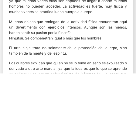
ya que muchas veces ellas son capaces de llegar a donde muchos
hombres no pueden acceder. La actividad es fuerte, muy física y
muchas veces se practica lucha cuerpo a cuerpo.
Muchas chicas que reniegan de la actividad física encuentran aquí
un divertimento con ejercicios intensos. Aunque son las menos,
hacen sentir su pasión por la filosofía
Ninjutsu. Se compenetran igual o más que los hombres.
El arte ninja trata no solamente de la protección del cuerpo, sino
también de la mente y del espíritu.
Los cultores explican que quien no se lo toma en serio es expulsado o
derivado a otro arte marcial, ya que la idea es que lo que se aprende
se aplique y no ser un coleccionista de información. La gente que
hace Ninjutsu realmente debe interesarse por el arte y le tiene que
servir para algo en su vida.
Para los estudiantes de Ninjutsu es una disciplina de vida.
Fuente: Diario Crítica / Revista C