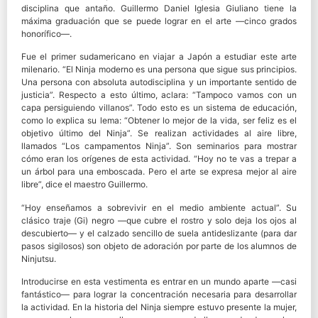
disciplina que antaño. Guillermo Daniel Iglesia Giuliano tiene la
máxima graduación que se puede lograr en el arte —cinco grados
honorífico—.
Fue el primer sudamericano en viajar a Japón a estudiar este arte
milenario. “El Ninja moderno es una persona que sigue sus principios.
Una persona con absoluta autodisciplina y un importante sentido de
justicia”. Respecto a esto último, aclara: “Tampoco vamos con un
capa persiguiendo villanos”. Todo esto es un sistema de educación,
como lo explica su lema: “Obtener lo mejor de la vida, ser feliz es el
objetivo último del Ninja”. Se realizan actividades al aire libre,
llamados “Los campamentos Ninja”. Son seminarios para mostrar
cómo eran los orígenes de esta actividad. “Hoy no te vas a trepar a
un árbol para una emboscada. Pero el arte se expresa mejor al aire
libre”, dice el maestro Guillermo.
“Hoy enseñamos a sobrevivir en el medio ambiente actual”. Su
clásico traje (Gi) negro —que cubre el rostro y solo deja los ojos al
descubierto— y el calzado sencillo de suela antideslizante (para dar
pasos sigilosos) son objeto de adoración por parte de los alumnos de
Ninjutsu.
Introducirse en esta vestimenta es entrar en un mundo aparte —casi
fantástico— para lograr la concentración necesaria para desarrollar
la actividad. En la historia del Ninja siempre estuvo presente la mujer,