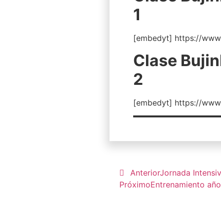
1
[embedyt] https://ww
Clase Bujin
2
[embedyt] https://ww
Anterior
Jornada Intensi
Próximo
Entrenamiento año