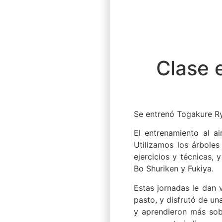
BUJINKAN DŌJ
ARGENTINA
WILLY DŌJŌ
Clase e
Se entrenó Togakure Ryu
El entrenamiento al ai
Utilizamos los árboles
ejercicios y técnicas, 
Bo Shuriken y Fukiya.
Estas jornadas le dan v
pasto, y disfrutó de un
y aprendieron más sobr