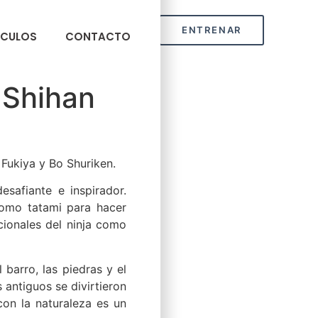
ENTRENAR
ÍCULOS
CONTACTO
r Shihan
 Fukiya y Bo Shuriken.
esafiante e inspirador.
 como tatami para hacer
icionales del ninja como
 barro, las piedras y el
 antiguos se divirtieron
con la naturaleza es un