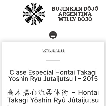
BUJINKAN DŌJŌ
ARGENTINA
WILLY DŌJŌ
ENTRENAR
ACTIVIDADES
Clase Especial Hontai Takagi
Yoshin Ryu Jutaijutsu I – 2015
高木揚心流柔体術
–
Hontai
Takagi Yôshin Ryû Jûtaijutsu