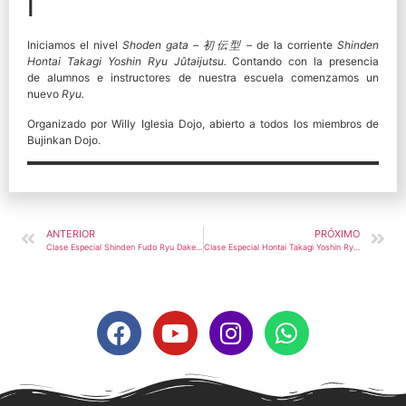
I
Iniciamos el nivel
Shoden gata
– 初伝型
–
de la corriente
Shinden
Hontai Takagi Yoshin Ryu Jûtaijutsu.
Contando con la presencia
de alumnos e instructores de nuestra escuela comenzamos un
nuevo
Ryu.
Organizado por Willy Iglesia Dojo, abierto a todos los miembros de
Bujinkan Dojo.
ANTERIOR
PRÓXIMO
Clase Especial Shinden Fudo Ryu Dakentaijutsu II – 2015
Clase Especial Hontai Takagi Yoshin Ryu Jutaijutsu II – 2015