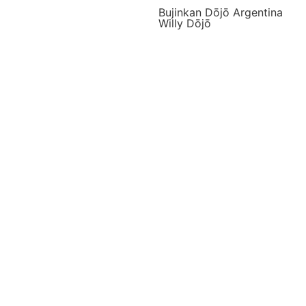
Bujinkan Dōjō Argentina
Willy Dōjō