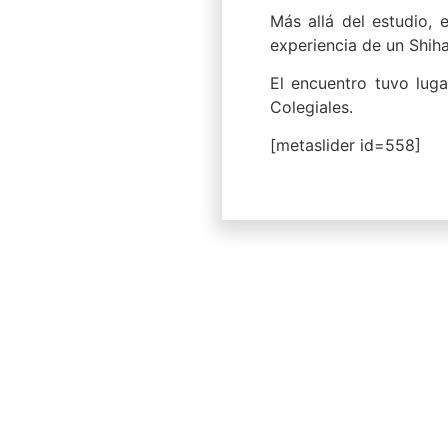
Más allá del estudio,
experiencia de un Shih
El encuentro tuvo luga
Colegiales.
[metaslider id=558]
Anterior
Clase Especial K
Próximo
Clase Especial Kot