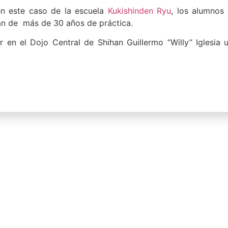
 en este caso de la escuela
Kukishinden Ryu
, los alumnos 
an de más de 30 años de práctica.
r en el Dojo Central de Shihan Guillermo “Willy” Iglesia 
ukishinden Ryu Dakentaijutsu III – 2015
o Ryu Koppojutsu IV – 2015