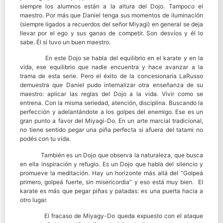
siempre los alumnos están a la altura del Dojo. Tampoco el
maestro. Por más que Daniel tenga sus momentos de iluminación
(siempre ligados a recuerdos del señor Miyagi) en general se deja
llevar por el ego y sus ganas de competir. Son desvíos y él lo
sabe. Él sí tuvo un buen maestro.
En este Dojo se habla del equilibrio en el karate y en la
vida, ese equilibrio que nadie encuentra y hace avanzar a la
trama de esta serie. Pero el éxito de la concesionaria LaRusso
demuestra que Daniel pudo internalizar otra enseñanza de su
maestro: aplicar las reglas del Dojo a la vida. Vivir como se
entrena. Con la misma seriedad, atención, disciplina. Buscando la
perfección y adelantándote a los golpes del enemigo. Ese es un
gran punto a favor del Miyagi-Do. En un arte marcial tradicional,
no tiene sentido pegar una piña perfecta si afuera del tatami no
podés con tu vida.
También es un Dojo que observa la naturaleza, que busca
en ella inspiración y refugio. Es un Dojo que habla del silencio y
promueve la meditación. Hay un horizonte más allá del “Golpeá
primero, golpeá fuerte, sin misericordia” y eso está muy bien. El
karate es más que pegar piñas y patadas: es una puerta hacia a
otro lugar.
El fracaso de Miyagy-Do queda expuesto con el ataque