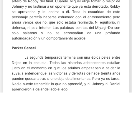
artero de Robby del final. Cuando Miguel elige tomar lo mejor de
Johnny y no lastimar a un oponente que ya está derrotado, Robby
se aprovecha y lo lastima a él. Toda la oscuridad de este
personaje parecía haberse esfumado con el entrenamiento pero
ahora vemos que no, que sólo estaba reprimida. Ni equilibrio, ni
defensa, ni paz interior. Las palabras bonitas del Miyagi-Do son
solo palabras si no se acompañan de una profunda
autoindagación y un comportamiento acorde.
Parker Sensei
La segunda temporada termina con una épica pelea entre
Dojos en la escuela. Todas las historias adolescentes estallan
justo en el momento en que los adultos empezaban a saldar la
suya, a entender que las victorias y derrotas de hace treinta años
pueden quedar atrás si uno deja de alimentarlas. Pero ya es tarde.
Nadie puede transmitir lo que no aprendió, y ni Johnny ni Daniel
aprendieron a dejar de lado el ego.
Todo lo que no se resuelve, se embarra. Todos los
problemas que tiramos hacia adelante se convierten en una bola
de basura que nos espera a la vuelta de la esquina en algún lugar.
Para bien o para mal, se redoblan las apuestas y ahora en vez de
dos adolescentes saldando cuentas, o dos adultos, tenemos a una
legión de chicos y chicas peleando por celos, amor, amistades
rotas, rivalidades pasadas y conflictos familiares. Tenemos a sus