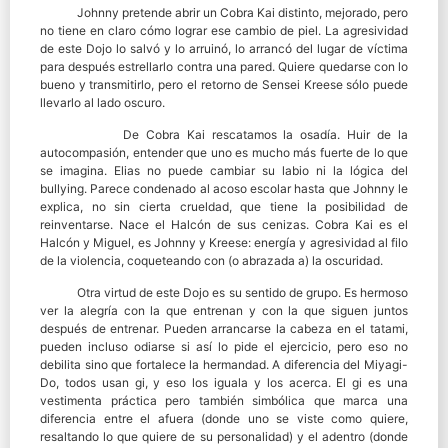
Johnny pretende abrir un Cobra Kai distinto, mejorado, pero
no tiene en claro cómo lograr ese cambio de piel. La agresividad
de este Dojo lo salvó y lo arruinó, lo arrancó del lugar de víctima
para después estrellarlo contra una pared. Quiere quedarse con lo
bueno y transmitirlo, pero el retorno de Sensei Kreese sólo puede
llevarlo al lado oscuro.
De Cobra Kai rescatamos la osadía. Huir de la
autocompasión, entender que uno es mucho más fuerte de lo que
se imagina. Elias no puede cambiar su labio ni la lógica del
bullying. Parece condenado al acoso escolar hasta que Johnny le
explica, no sin cierta crueldad, que tiene la posibilidad de
reinventarse. Nace el Halcón de sus cenizas. Cobra Kai es el
Halcón y Miguel, es Johnny y Kreese: energía y agresividad al filo
de la violencia, coqueteando con (o abrazada a) la oscuridad.
Otra virtud de este Dojo es su sentido de grupo. Es hermoso
ver la alegría con la que entrenan y con la que siguen juntos
después de entrenar. Pueden arrancarse la cabeza en el tatami,
pueden incluso odiarse si así lo pide el ejercicio, pero eso no
debilita sino que fortalece la hermandad. A diferencia del Miyagi-
Do, todos usan gi, y eso los iguala y los acerca. El gi es una
vestimenta práctica pero también simbólica que marca una
diferencia entre el afuera (donde uno se viste como quiere,
resaltando lo que quiere de su personalidad) y el adentro (donde