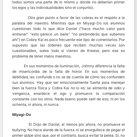
todos somos una parte de lo mismo y donde no deberían primar
los egos y las individualidades sino el conjunto).
Otro gran punto a favor de las cobras es el respeto a la
palabra del maestro. Mientras que en Miyagi-Do los alumnos
cuestionan todo lo que dice Daniel (“hace mucho calor para
entrenar” “esto parece un baile” “no pretenderás que subamos
ahí”) en Cobra Kai es poco frecuente ese tipo de comentarios. Por
supuesto que las órdenes que reciben muchas veces son
cuestionables, sobre todo si vienen de Kreese, pero ese es
problema de tener malos maestros.
En sus momentos de iluminación, Johnny diferencia la falta
de misericordia de la falta de honor. En sus momentos de
debilidad, las confunde o no se da cuenta de cómo las confunden
sus alumnos. Hay que ser emocionalmente fuerte para manejar
bien la fuerza física y Cobra Kai no lo es: se alimenta de odio y
venganza, enardece el ego y promueve la comparación
constante con los otros. Nada bueno puede salir de eso; ni en los
ochenta, ni ahora, ni nunca.
Miyagi-Do
El Dojo de Daniel, al menos por ahora, no promueve el
bullying. No hace alarde de la fuerza ni se enorgullece de pegar el
primer golpe sino que, por el contrario, busca evitar la pelea. Sí, no