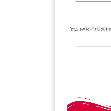
[pt_view id=”012d611