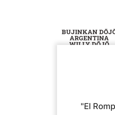
BUJINKAN DŌJ
ARGENTINA
WILLY DŌJŌ
"El Romp