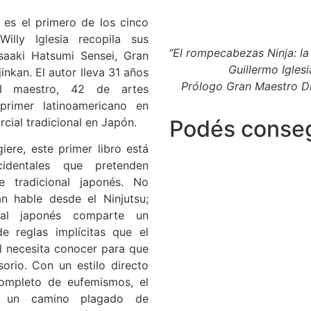
es el primero de los cinco
illy Iglesia recopila sus
“El rompecabezas Ninja: la 
saaki Hatsumi Sensei, Gran
Guillermo Iglesi
inkan. El autor lleva 31 años
Prólogo Gran Maestro D
al maestro, 42 de artes
primer latinoamericano en
rcial tradicional en Japón.
Podés conseg
iere, este primer libro está
identales que pretenden
e tradicional japonés. No
n hable desde el Ninjutsu;
nal japonés comparte un
de reglas implícitas que el
l necesita conocer para que
orio. Con un estilo directo
ompleto de eufemismos, el
a un camino plagado de