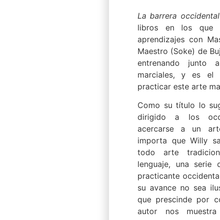
La barrera occidental
libros en los que W
aprendizajes con Ma
Maestro (Soke) de Buj
entrenando junto 
marciales, y es el 
practicar este arte ma
Como su título lo sug
dirigido a los occ
acercarse a un art
importa que Willy sa
todo arte tradicio
lenguaje, una serie 
practicante occidenta
su avance no sea ilus
que prescinde por c
autor nos muestr