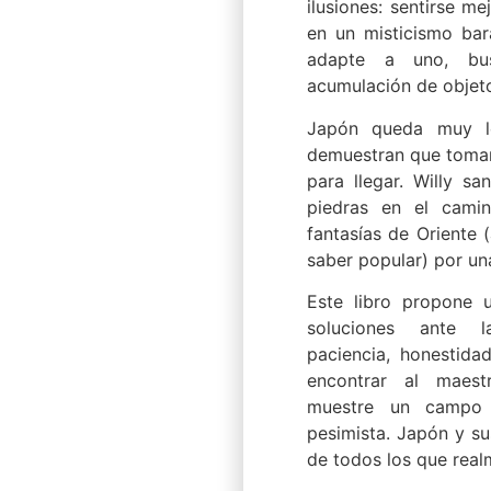
ilusiones: sentirse m
en un misticismo bar
adapte a uno, bus
acumulación de objeto
Japón queda muy le
demuestran que tomars
para llegar. Willy sa
piedras en el cami
fantasías de Oriente 
saber popular) por un
Este libro propone 
soluciones ante la
paciencia, honestidad
encontrar al maest
muestre un campo 
pesimista. Japón y su
de todos los que real