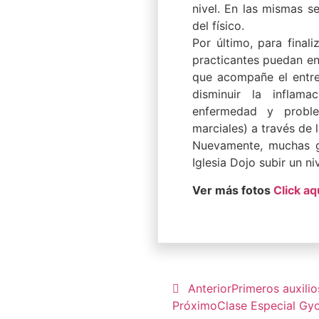
nivel. En las mismas se
del físico.
Por último, para final
practicantes puedan en
que acompañe el entren
disminuir la inflam
enfermedad y proble
marciales) a través de l
Nuevamente, muchas gr
Iglesia Dojo subir un n
Ver más fotos
Click aq
Anterior
Primeros auxili
Próximo
Clase Especial Gy