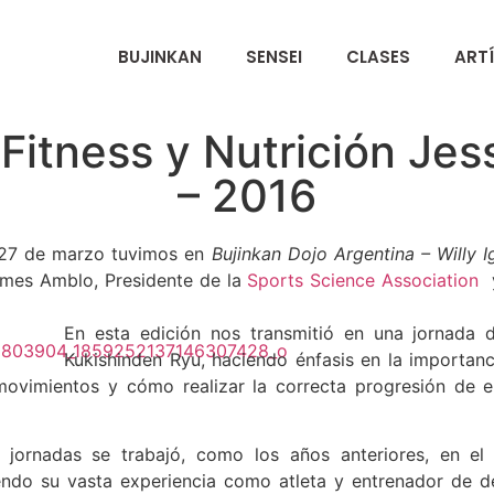
Ō
BUJINKAN
SENSEI
CLASES
ART
Fitness y Nutrición Je
– 2016
 27 de marzo tuvimos en
Bujinkan Dojo Argentina – Willy I
ames Amblo, Presidente de la
Sports Science Association
y
En esta edición nos transmitió en una jornada 
Kukishinden Ryu, haciendo énfasis en la importanc
ovimientos y cómo realizar la correcta progresión de e
s jornadas se trabajó, como los años anteriores, en el
endo su vasta experiencia como atleta y entrenador de de