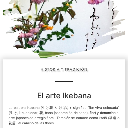
HISTORIA Y TRADICIÓN
El arte Ikebana
La palabra Ikebana (生け花 いけばな) significa “flor viva colocada”
(生け, ike, colocar; 花, bana (sonoración de hana), flor) y denomina el
arte japonés de arreglo floral. También se conoce como kadō (華道 o
花道): el camino de las flores.