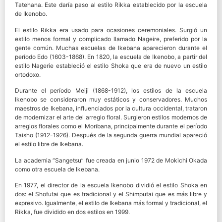
Tatehana. Este daría paso al estilo Rikka establecido por la escuela
de Ikenobo.
El estilo Rikka era usado para ocasiones ceremoniales. Surgió un
estilo menos formal y complicado llamado Nageire, preferido por la
gente común. Muchas escuelas de Ikebana aparecieron durante el
período Edo (1603-1868). En 1820, la escuela de Ikenobo, a partir del
estilo Nagerie estableció el estilo Shoka que era de nuevo un estilo
ortodoxo.
Durante el período Meiji (1868-1912), los estilos de la escuela
Ikenobo se consideraron muy estáticos y conservadores. Muchos
maestros de Ikebana, influenciados por la cultura occidental, trataron
de modernizar el arte del arreglo floral. Surgieron estilos modernos de
arreglos florales como el Moribana, principalmente durante el período
Taisho (1912-1926). Después de la segunda guerra mundial apareció
el estilo libre de Ikebana.
La academia “Sangetsu” fue creada en junio 1972 de Mokichi Okada
como otra escuela de Ikebana.
En 1977, el director de la escuela Ikenobo dividió el estilo Shoka en
dos: el Shofutai que es tradicional y el Shimputai que es más libre y
expresivo. Igualmente, el estilo de Ikebana más formal y tradicional, el
Rikka, fue dividido en dos estilos en 1999.