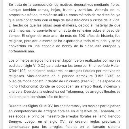
Se trata de la composición de motivos decorativos mediante flores,
aunque también ramas, hojas, frutos y semillas. Además de su
propósito estético, también se utiliza como método de meditación, ya
que está conectado con el flujo de las estaciones y ciclos de la vida.
El hecho de que las obras sean efímeras, debido al material de que
están hechas, lo convierte en un acto de reflexión sobre el paso del
tiempo. El origen de este arte, de más de 500 años de historia, fue
religioso, pero actualmente se ha exportado a todo el mundo, y se ha
convertido en una especie de hobby de la clase alta europea y
norteamericana.
Los primeros arreglos florales en Japón fueron realizados por monjes
budistas (siglo VI D.C.) para adornar los templos. En el período Heian
(794-1192) se hicieron populares los arreglos florales por motivos no
religiosos. Más adelante en el período Kamakura (1192-1333) se
puso de moda construir dentro de un cuarto (zashiki) una especie de
nicho (Tokonoma) donde se colocaban un arreglo floral, incienso y
una vela. Debido a la estrechez del Tokonoma, los arreglos florales se
hicieron para ser vistos sólo de frente.
Durante los Siglos XIII al XV, los aristócratas y los monjes participaban
en competencias de arreglos florales en el festival de Tanabata. En
esa época, el principal maestro de arreglos florales se llamó Ikenobo
Sengyo. Luego, en el siglo XVI, se crearon reglas precisas y
complicadas para los arreglos florales en el llamado sistema