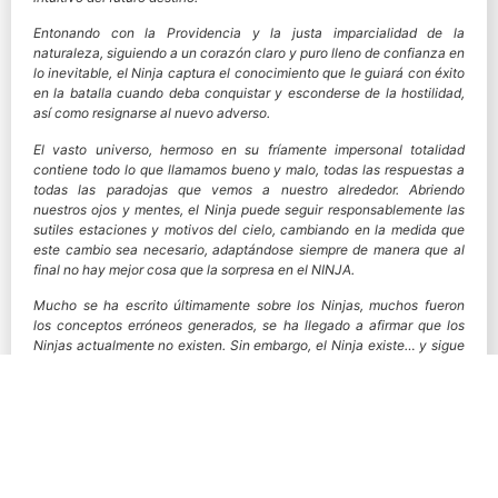
Entonando con la Providencia y la justa imparcialidad de la
naturaleza, siguiendo a un corazón claro y puro lleno de confianza en
lo inevitable, el Ninja captura el conocimiento que le guiará con éxito
en la batalla cuando deba conquistar y esconderse de la hostilidad,
así como resignarse al nuevo adverso.
El vasto universo, hermoso en su fríamente impersonal totalidad
contiene todo lo que llamamos bueno y malo, todas las respuestas a
todas las paradojas que vemos a nuestro alrededor. Abriendo
nuestros ojos y mentes, el Ninja puede seguir responsablemente las
sutiles estaciones y motivos del cielo, cambiando en la medida que
este cambio sea necesario, adaptándose siempre de manera que al
final no hay mejor cosa que la sorpresa en el NINJA.
Mucho se ha escrito últimamente sobre los Ninjas, muchos fueron
los conceptos erróneos generados, se ha llegado a afirmar que los
Ninjas actualmente no existen. Sin embargo, el Ninja existe… y sigue
entrenando…”
ANTERIOR
PRÓXIMO
La Era Sengoku
La mitología japonesa : Parte 1 天