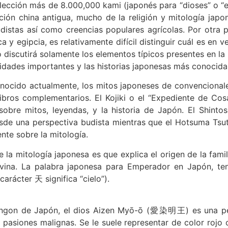
lección más de 8.000,000 kami (japonés para “dioses” o “es
zación china antigua, mucho de la religión y mitología jap
distas así como creencias populares agrícolas. Por otra p
a y egipcia, es relativamente difícil distinguir cuál es en 
o discutirá solamente los elementos típicos presentes en la 
ades importantes y las historias japonesas más conocida
nocido actualmente, los mitos japoneses de convencionales
ibros complementarios. El Kojiki o el “Expediente de Cosa
obre mitos, leyendas, y la historia de Japón. El Shinto
de una perspectiva budista mientras que el Hotsuma Tsut
nte sobre la mitología.
 la mitología japonesa es que explica el origen de la famili
ina. La palabra japonesa para Emperador en Japón, te
arácter 天 significa “cielo”).
hingon de Japón, el dios Aizen Myō-ō (愛染明王) es una pe
s pasiones malignas. Se le suele representar de color rojo