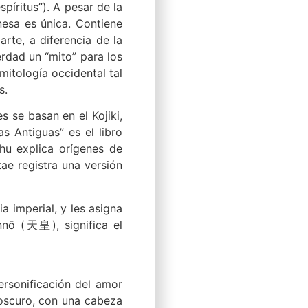
píritus”). A pesar de la
onesa es única. Contiene
arte, a diferencia de la
verdad un “mito” para los
mitología occidental tal
s.
 se basan en el Kojiki,
s Antiguas” es el libro
shu explica orígenes de
ae registra una versión
a imperial, y les asigna
nnō (天皇), significa el
rsonificación del amor
 oscuro, con una cabeza