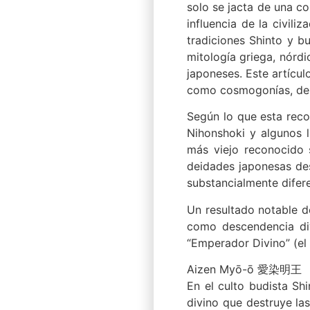
solo se jacta de una co
influencia de la civili
tradiciones Shinto y bu
mitología griega, nórdic
japoneses. Este artícul
como cosmogonías, deid
Según lo que esta reco
Nihonshoki y algunos l
más viejo reconocido s
deidades japonesas des
substancialmente difere
Un resultado notable de
como descendencia div
“Emperador Divino” (el c
Aizen Myō-ō 愛染明王
En el culto budista S
divino que destruye la